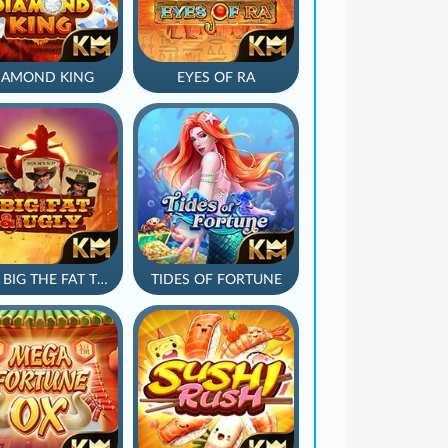
IAMOND KING
EYES OF RA
THE BIG THE FAT THE UGLY
TIDES OF FORTUNE