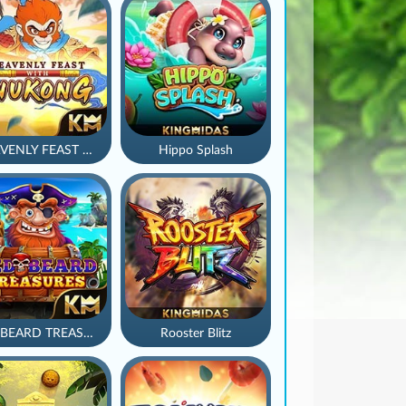
HEAVENLY FEAST WITH WUKONG
Hippo Splash
REDBEARD TREASURE
Rooster Blitz