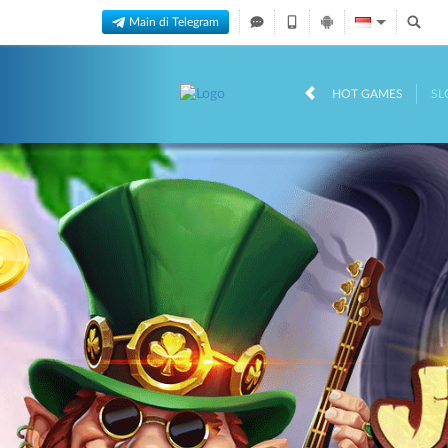
Main di Telegram
HOT GAMES
SL