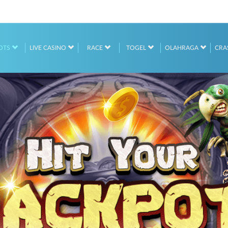
OTS
LIVE CASINO
RACE
TOGEL
OLAHRAGA
CRA