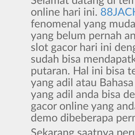
Selamat datang di tem
online hari ini.
88JAC
fenomenal yang mudah
yang belum pernah an
slot gacor hari ini de
sudah bisa mendapatk
putaran. Hal ini bis
yang adil atau Bahasa
yang adil anda bisa 
gacor online yang an
demo dibeberapa perma
Sekarang saatnya pe