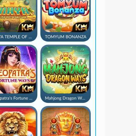
MAYA TEMPLE OF FORTUNE
TOMYUM BONANZA
Cleopatra's Fortune Ways
Mahjong Dragon Ways