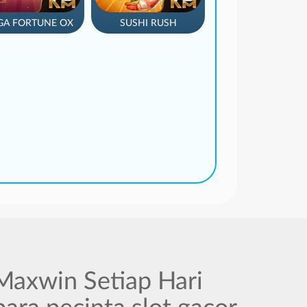
GA FORTUNE OX
SUSHI RUSH
Maxwin Setiap Hari