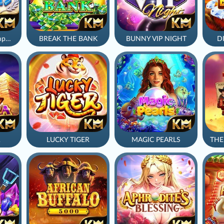
Treasures of Olympus 1000
BREAK THE BANK
BUNNY VIP NIGHT
D
LUCKY TIGER
MAGIC PEARLS