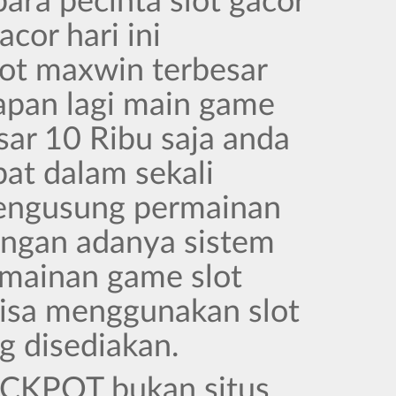
ara pecinta slot gacor
cor hari ini
ot maxwin terbesar
apan lagi main game
esar 10 Ribu saja anda
at dalam sekali
mengusung permainan
Dengan adanya sistem
rmainan game slot
bisa menggunakan slot
g disediakan.
ACKPOT bukan situs