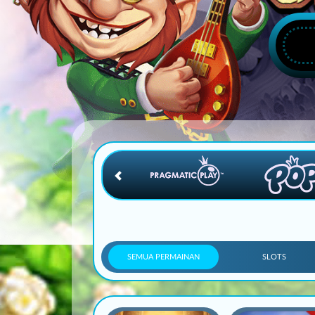
SEMUA PERMAINAN
SLOTS