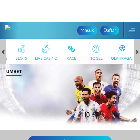
Masuk
Daftar
MES
SLOTS
LIVE CASINO
RACE
TOGEL
OLAHRAGA
CR