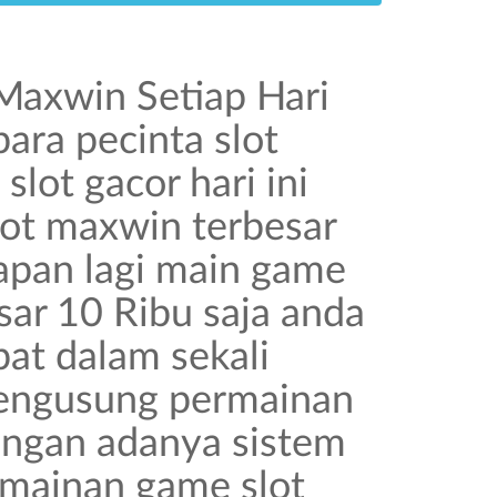
Maxwin Setiap Hari
ara pecinta slot
lot gacor hari ini
ot maxwin terbesar
apan lagi main game
esar 10 Ribu saja anda
at dalam sekali
mengusung permainan
Dengan adanya sistem
rmainan game slot