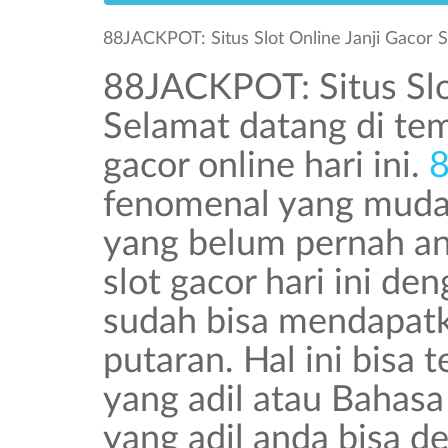
88JACKPOT: Situs Slot Online Janji Gacor 
88JACKPOT: Situs Slo
Selamat datang di tem
gacor online hari ini.
fenomenal yang mudah
yang belum pernah a
slot gacor hari ini de
sudah bisa mendapatk
putaran. Hal ini bis
yang adil atau Bahasa
yang adil anda bisa 