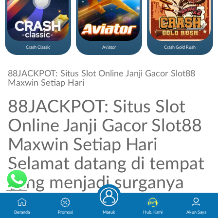
Crash Classic
Aviator
Crash Gold Rush
88JACKPOT: Situs Slot Online Janji Gacor Slot88
Maxwin Setiap Hari
88JACKPOT: Situs Slot
Online Janji Gacor Slot88
Maxwin Setiap Hari
Selamat datang di tempat
yang menjadi surganya
para pecinta slot gacor
Beranda
Promosi
Masuk
Hub. Kami
Akun Saya