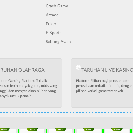
Crash Game
Arcade
Poker
E-Sports
Sabung Ayam
ARUHAN OLAHRAGA
TARUHAN LIVE KASIN
book Gaming Platform Terbaik
Platform Pilihan bagi perusahaan-
rkan lebih banyak game, odds yang
perusahaan terbaik di dunia, dengan
tinggi, dan menyediakan pilihan yang
pilihan variasi game terbanyak
banyak untuk pemain.