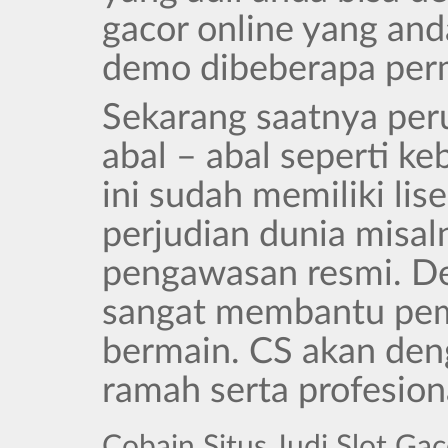
gacor online yang an
demo dibeberapa perma
Sekarang saatnya pe
abal – abal seperti ke
ini sudah memiliki li
perjudian dunia misal
pengawasan resmi. Den
sangat membantu pema
bermain. CS akan den
ramah serta profesiona
Cobain Situs Judi Slot Ga