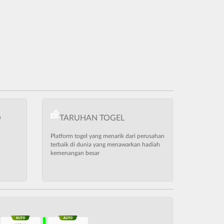
O
TARUHAN TOGEL
Platform togel yang menarik dari perusahan
terbaik di dunia yang menawarkan hadiah
kemenangan besar