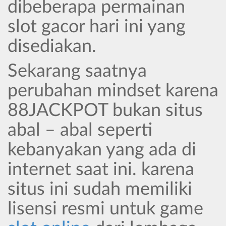
dibeberapa permainan
slot gacor hari ini yang
disediakan.
Sekarang saatnya
perubahan mindset karena
88JACKPOT bukan situs
abal – abal seperti
kebanyakan yang ada di
internet saat ini. karena
situs ini sudah memiliki
lisensi resmi untuk game