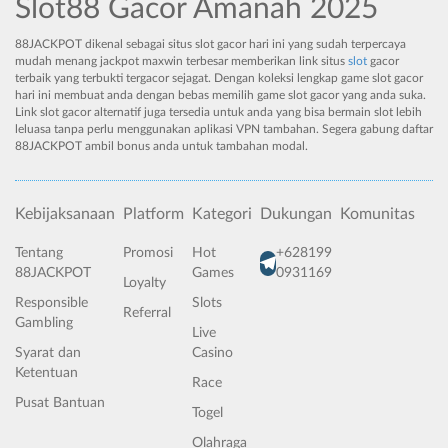
Slot88 Gacor Amanah 2025
88JACKPOT dikenal sebagai situs slot gacor hari ini yang sudah terpercaya
mudah menang jackpot maxwin terbesar memberikan link situs
slot
gacor
terbaik yang terbukti tergacor sejagat. Dengan koleksi lengkap game slot gacor
hari ini membuat anda dengan bebas memilih game slot gacor yang anda suka.
Link slot gacor alternatif juga tersedia untuk anda yang bisa bermain slot lebih
leluasa tanpa perlu menggunakan aplikasi VPN tambahan. Segera gabung daftar
88JACKPOT ambil bonus anda untuk tambahan modal.
Kebijaksanaan
Platform
Kategori
Dukungan
Komunitas
Tentang
Promosi
Hot
+628199
88JACKPOT
Games
0931169
Loyalty
Responsible
Slots
Referral
Gambling
Live
Syarat dan
Casino
Ketentuan
Race
Pusat Bantuan
Togel
Olahraga