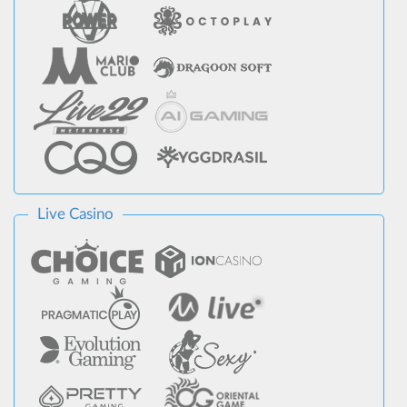
Live Casino