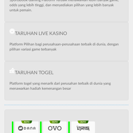
Sportsbook Gaming Platform Terbaik menawarkan lebih banyak game,
odds yang lebih tinggi, dan menyediakan pilihan yang lebih banyak
untuk pemain.
TARUHAN LIVE KASINO
Platform Pilihan bagi perusahaan-perusahaan terbaik di dunia, dengan
pilihan variasi game terbanyak
TARUHAN TOGEL
Platform togel yang menarik dari perusahan terbaik di dunia yang
menawarkan hadiah kemenangan besar