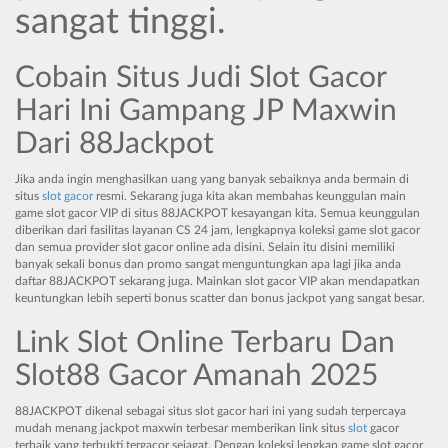
sangat tinggi.
Cobain Situs Judi Slot Gacor
Hari Ini Gampang JP Maxwin
Dari 88Jackpot
Jika anda ingin menghasilkan uang yang banyak sebaiknya anda bermain di
situs
slot gacor
resmi. Sekarang juga kita akan membahas keunggulan main
game slot gacor VIP di situs 88JACKPOT kesayangan kita. Semua keunggulan
diberikan dari fasilitas layanan CS 24 jam, lengkapnya koleksi game slot gacor
dan semua provider slot gacor online ada disini. Selain itu disini memiliki
banyak sekali bonus dan promo sangat menguntungkan apa lagi jika anda
daftar 88JACKPOT sekarang juga. Mainkan slot gacor VIP akan mendapatkan
keuntungkan lebih seperti bonus scatter dan bonus jackpot yang sangat besar.
Link Slot Online Terbaru Dan
Slot88 Gacor Amanah 2025
88JACKPOT dikenal sebagai situs slot gacor hari ini yang sudah terpercaya
mudah menang jackpot maxwin terbesar memberikan link situs
slot
gacor
terbaik yang terbukti tergacor sejagat. Dengan koleksi lengkap game slot gacor