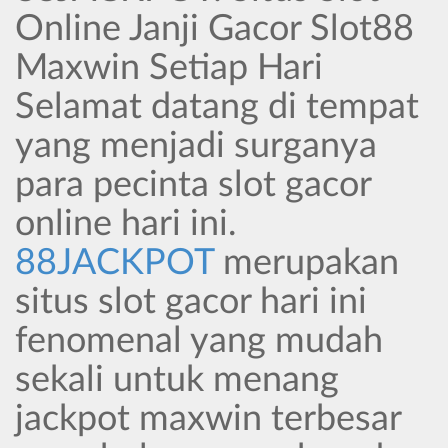
Online Janji Gacor Slot88
Maxwin Setiap Hari
Selamat datang di tempat
yang menjadi surganya
para pecinta slot gacor
online hari ini.
88JACKPOT
merupakan
situs slot gacor hari ini
fenomenal yang mudah
sekali untuk menang
jackpot maxwin terbesar