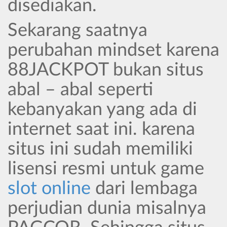
disediakan.
Sekarang saatnya
perubahan mindset karena
88JACKPOT bukan situs
abal – abal seperti
kebanyakan yang ada di
internet saat ini. karena
situs ini sudah memiliki
lisensi resmi untuk game
slot online
dari lembaga
perjudian dunia misalnya