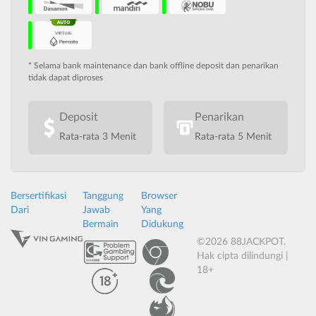
* Selama bank maintenance dan bank offline deposit dan penarikan
tidak dapat diproses
Deposit
Penarikan
Rata-rata 3 Menit
Rata-rata 5 Menit
Bersertifikasi
Tanggung
Browser
Dari
Jawab
Yang
Bermain
Didukung
©2026 88JACKPOT.
Hak cipta dilindungi |
18+