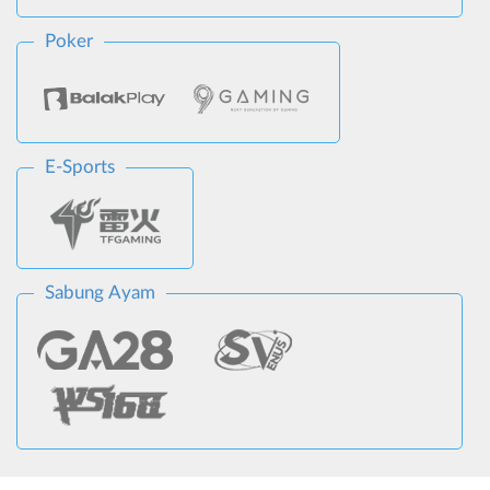
Poker
E-Sports
Sabung Ayam