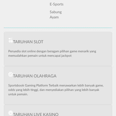
E-Sports
Sabung
Ayam
TARUHAN SLOT
Penyedia slot online dengan beragam pilihan game menarik yang
memudahkan pemain untuk mencapai jackpot
TARUHAN OLAHRAGA
Sportsbook Gaming Platform Terbaik menawarkan lebih banyak game,
odds yang lebih tinggi, dan menyediakan pilihan yang lebih banyak
untuk pemain.
TARUHAN LIVE KASINO