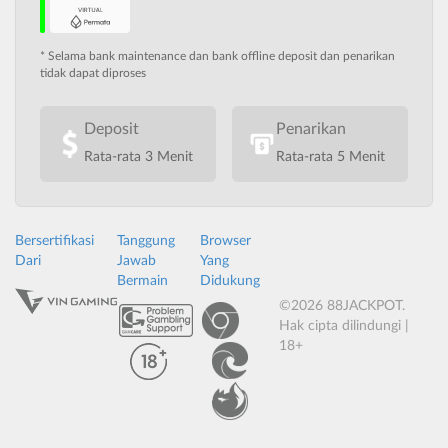
* Selama bank maintenance dan bank offline deposit dan penarikan
tidak dapat diproses
Deposit
Penarikan
Rata-rata 3 Menit
Rata-rata 5 Menit
Bersertifikasi
Tanggung
Browser
Dari
Jawab
Yang
Bermain
Didukung
©2026 88JACKPOT.
Hak cipta dilindungi |
18+