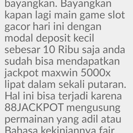
bayangkan. Bayangkan
kapan lagi main game slot
gacor hari ini dengan
modal deposit kecil
sebesar 10 Ribu saja anda
sudah bisa mendapatkan
jackpot maxwin 5000x
lipat dalam sekali putaran.
Hal ini bisa terjadi karena
88JACKPOT mengusung
permainan yang adil atau
Bahasa kekiniannya fair