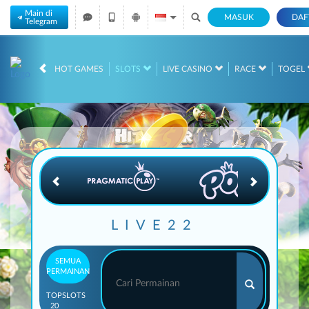
Main di
MASUK
DAF
Telegram
IDR
12,686,814,
HOT GAMES
SLOTS
LIVE CASINO
RACE
TOGEL
LIVE22
SEMUA
PERMAINAN
TOP
SLOTS
20