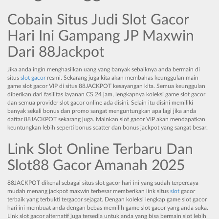
Cobain Situs Judi Slot Gacor
Hari Ini Gampang JP Maxwin
Dari 88Jackpot
Jika anda ingin menghasilkan uang yang banyak sebaiknya anda bermain di
situs
slot gacor
resmi. Sekarang juga kita akan membahas keunggulan main
game slot gacor VIP di situs 88JACKPOT kesayangan kita. Semua keunggulan
diberikan dari fasilitas layanan CS 24 jam, lengkapnya koleksi game slot gacor
dan semua provider slot gacor online ada disini. Selain itu disini memiliki
banyak sekali bonus dan promo sangat menguntungkan apa lagi jika anda
daftar 88JACKPOT sekarang juga. Mainkan slot gacor VIP akan mendapatkan
keuntungkan lebih seperti bonus scatter dan bonus jackpot yang sangat besar.
Link Slot Online Terbaru Dan
Slot88 Gacor Amanah 2025
88JACKPOT dikenal sebagai situs slot gacor hari ini yang sudah terpercaya
mudah menang jackpot maxwin terbesar memberikan link situs
slot
gacor
terbaik yang terbukti tergacor sejagat. Dengan koleksi lengkap game slot gacor
hari ini membuat anda dengan bebas memilih game slot gacor yang anda suka.
Link slot gacor alternatif juga tersedia untuk anda yang bisa bermain slot lebih