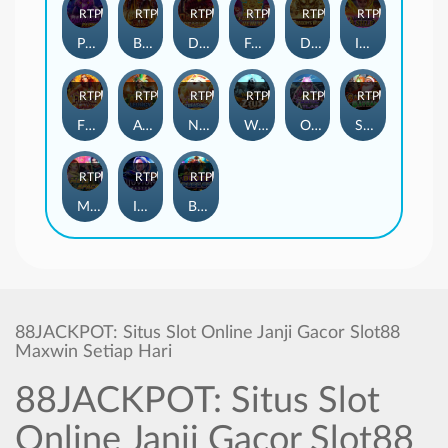
RTP
86%
RTP
85%
RTP
95%
RTP
79%
RTP
90%
RTP
97%
Panthera Pardus
Buffalo Blaze
Dragon Treasure
Fortune Realm
Dragon Wish
Into the Fay: Ashley
RTP
96%
RTP
97%
RTP
97%
RTP
82%
RTP
91%
RTP
83%
Fiery Lady
Aztec Legacy
Neko Treasure
Wonders of Zeus
Oni Cosmic Atlas
Santa's Payday
RTP
94%
RTP
97%
RTP
91%
Meta Space
Illuvium Master
Block Buster
88JACKPOT: Situs Slot Online Janji Gacor Slot88
Maxwin Setiap Hari
88JACKPOT: Situs Slot
Online Janji Gacor Slot88