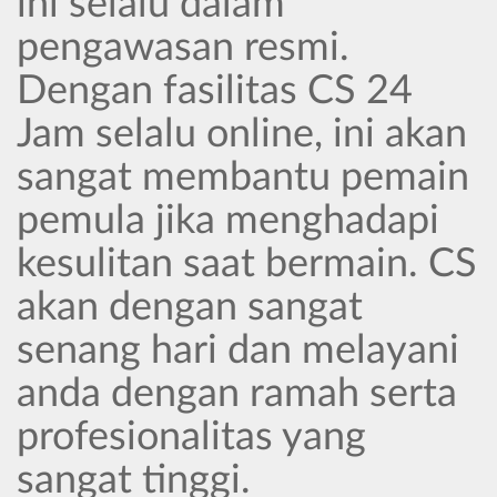
ini selalu dalam
pengawasan resmi.
Dengan fasilitas CS 24
Jam selalu online, ini akan
sangat membantu pemain
pemula jika menghadapi
kesulitan saat bermain. CS
akan dengan sangat
senang hari dan melayani
anda dengan ramah serta
profesionalitas yang
sangat tinggi.