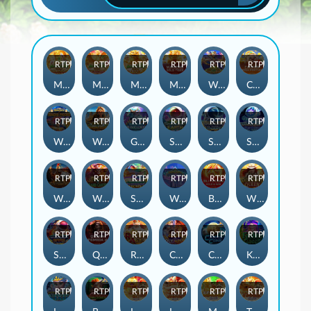
RTP
95%
RTP
97%
RTP
97%
RTP
97%
RTP
96%
RTP
95%
Mahjong Gold: Dragon
Mahjong Gold: Phoenix
Mahjong Gold: Lion
Mahjong Gold: Tiger
Wonders of Giza Pyramid
CaiShen Mega Fortune
RTP
98%
RTP
95%
RTP
96%
RTP
95%
RTP
82%
RTP
83%
Wonders of Machu Picchu
Wonder of Hanging Garden
God's Gambit: Poseidon
Space Quest: Earth
Space Quest: Moon
Space Quest: Neptune
RTP
95%
RTP
85%
RTP
95%
RTP
80%
RTP
97%
RTP
96%
Wonders of Colosseum
Wonders of Grand Canyon
Slithering Riches
Wonders of Taj Mahal
Blitz Coin: Hold & Win
Wild Bounty Queen
RTP
93%
RTP
96%
RTP
95%
RTP
96%
RTP
95%
RTP
98%
Space Quest: Mars
Queen Femida 2
Royale Ace
Clash of Olympus
Crypto Coin
Kraken Queen
RTP
88%
RTP
95%
RTP
82%
RTP
89%
RTP
83%
RTP
85%