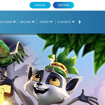
MASUK
DAFTAR
SH GAME
ARCADE
POKER
E-SPORTS
SABUNG AYAM