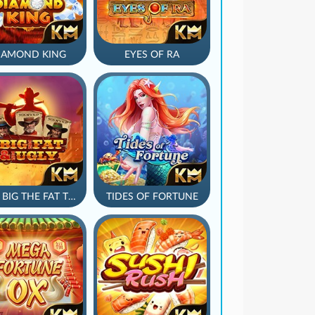
IAMOND KING
EYES OF RA
THE BIG THE FAT THE UGLY
TIDES OF FORTUNE