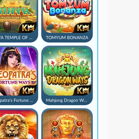
MAYA TEMPLE OF FORTUNE
TOMYUM BONANZA
Cleopatra's Fortune Ways
Mahjong Dragon Ways