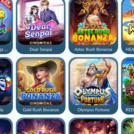
Colour Game Mega Bonus
Dear Senpai
Aztec Rush Bonanza
la
Gold Rush Bonanza
Olympus Fortune