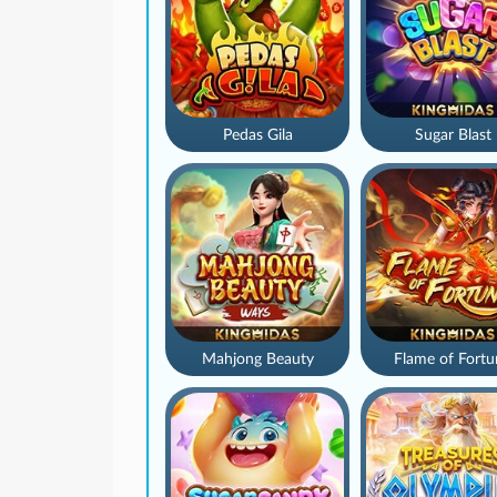
Pedas Gila
Sugar Blast
Mahjong Beauty
Flame of Fortu