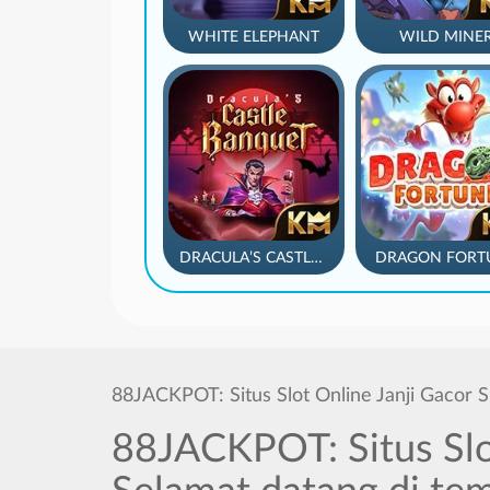
WHITE ELEPHANT
WILD MINE
DRACULA’S CASTLE BANQUET
DRAGON FORT
88JACKPOT: Situs Slot Online Janji Gacor 
88JACKPOT: Situs Slo