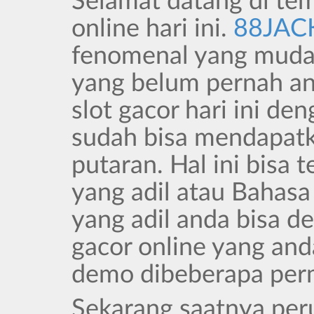
Selamat datang di tem
online hari ini.
88JAC
fenomenal yang mudah
yang belum pernah an
slot gacor hari ini de
sudah bisa mendapatk
putaran. Hal ini bis
yang adil atau Bahasa
yang adil anda bisa 
gacor online yang an
demo dibeberapa perma
Sekarang saatnya pe