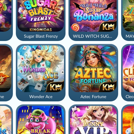
Sugar Blast Frenzy
WILD WITCH SUGAR BONANZA
ne
Wonder Ace
Aztec Fortune