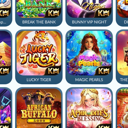
Treasures of Olympus 1000
BREAK THE BANK
BUNNY VIP NIGHT
D
LUCKY TIGER
MAGIC PEARLS