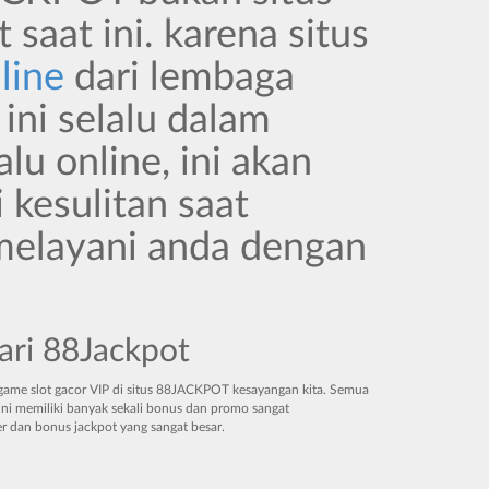
 saat ini. karena situs
line
dari lembaga
ini selalu dalam
lu online, ini akan
kesulitan saat
melayani anda dengan
ari 88Jackpot
game slot gacor VIP di situs 88JACKPOT kesayangan kita. Semua
isini memiliki banyak sekali bonus dan promo sangat
r dan bonus jackpot yang sangat besar.