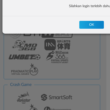
Silahkan login terlebih dahu
Olahraga
OK
Crash Game