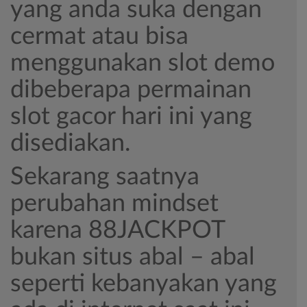
yang anda suka dengan
cermat atau bisa
menggunakan slot demo
dibeberapa permainan
slot gacor hari ini yang
disediakan.
Sekarang saatnya
perubahan mindset
karena 88JACKPOT
bukan situs abal – abal
seperti kebanyakan yang