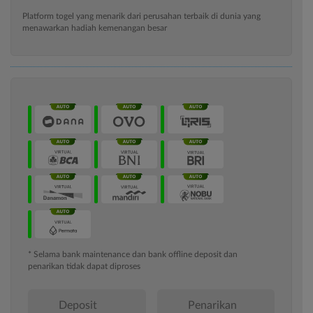
Platform togel yang menarik dari perusahan terbaik di dunia yang
menawarkan hadiah kemenangan besar
* Selama bank maintenance dan bank offline deposit dan
penarikan tidak dapat diproses
Deposit
Penarikan