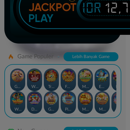
IDR
12,
JACKPOT
PLAY
Game Populer
Lebih Banyak Game
Gates of Olympus POP
Warung Gacor
Treasures of Aztec
Fortune Garuda 1000
Mahjong MaxWin
Epic Ze Zeus
BANDITO RETURNS
Wukong - Black Scatter
DJ BOOM BOOM
Gates of Olympus 1000
Pirate Quest 1000
MUSCLE FORTUNE CAT
Mahjong Legend
Lucky Neko