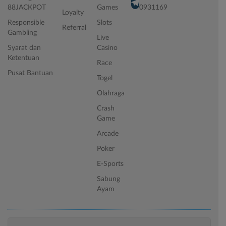
88JACKPOT
Games
0931169
Loyalty
Responsible
Slots
Referral
Gambling
Live
Syarat dan
Casino
Ketentuan
Race
Pusat Bantuan
Togel
Olahraga
Crash
Game
Arcade
Poker
E-Sports
Sabung
Ayam