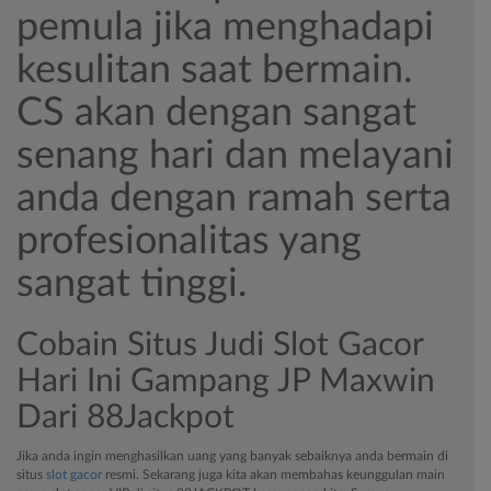
pemula jika menghadapi
kesulitan saat bermain.
CS akan dengan sangat
senang hari dan melayani
anda dengan ramah serta
profesionalitas yang
sangat tinggi.
Cobain Situs Judi Slot Gacor
Hari Ini Gampang JP Maxwin
Dari 88Jackpot
Jika anda ingin menghasilkan uang yang banyak sebaiknya anda bermain di
situs
slot gacor
resmi. Sekarang juga kita akan membahas keunggulan main