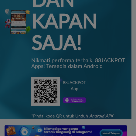
DAN
KAPAN
SAJA!
Nikmati performa terbaik, 88JACKPOT
Apps! Tersedia dalam Android
88JACKPOT
App
*Pindai kode QR untuk Unduh
Android APK