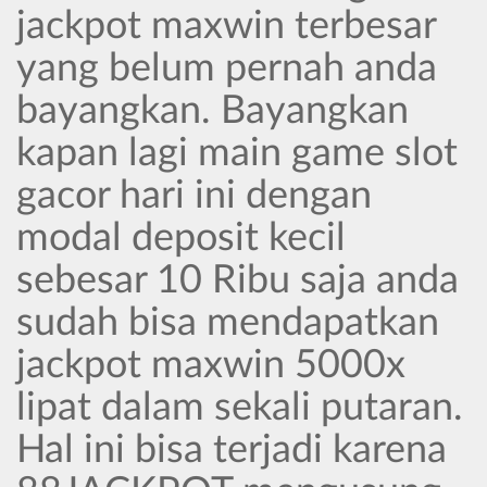
jackpot maxwin terbesar
yang belum pernah anda
bayangkan. Bayangkan
kapan lagi main game slot
gacor hari ini dengan
modal deposit kecil
sebesar 10 Ribu saja anda
sudah bisa mendapatkan
jackpot maxwin 5000x
lipat dalam sekali putaran.
Hal ini bisa terjadi karena