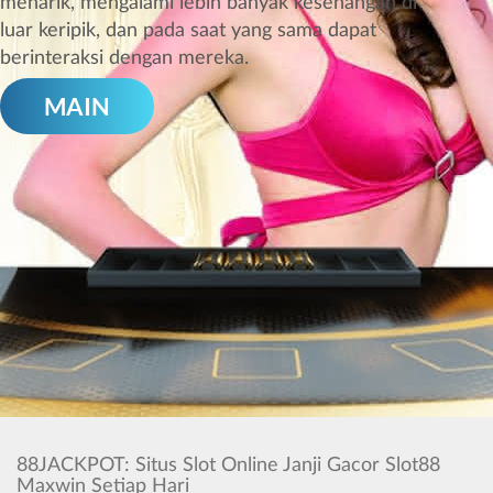
menarik, mengalami lebih banyak kesenangan di
luar keripik, dan pada saat yang sama dapat
berinteraksi dengan mereka.
MAIN
88JACKPOT: Situs Slot Online Janji Gacor Slot88
Maxwin Setiap Hari