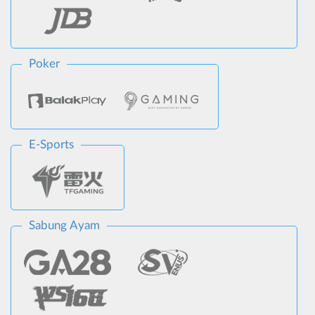
Poker
E-Sports
Sabung Ayam