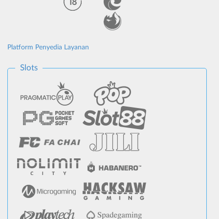
Platform Penyedia Layanan
Slots