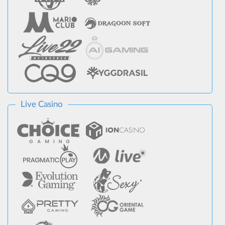
Live Casino