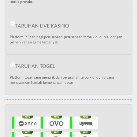
untuk pemain.
TARUHAN LIVE KASINO
Platform Pilihan bagi perusahaan-perusahaan terbaik di dunia, dengan
pilihan variasi game terbanyak
TARUHAN TOGEL
Platform togel yang menarik dari perusahan terbaik di dunia yang
menawarkan hadiah kemenangan besar