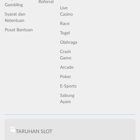
Referral
Gambling
Live
Syarat dan
Casino
Ketentuan
Race
Pusat Bantuan
Togel
Olahraga
Crash
Game
Arcade
Poker
E-Sports
Sabung
Ayam
TARUHAN SLOT