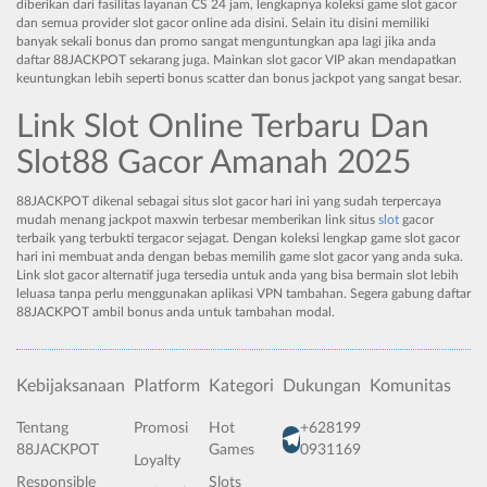
diberikan dari fasilitas layanan CS 24 jam, lengkapnya koleksi game slot gacor
dan semua provider slot gacor online ada disini. Selain itu disini memiliki
banyak sekali bonus dan promo sangat menguntungkan apa lagi jika anda
daftar 88JACKPOT sekarang juga. Mainkan slot gacor VIP akan mendapatkan
keuntungkan lebih seperti bonus scatter dan bonus jackpot yang sangat besar.
Link Slot Online Terbaru Dan
Slot88 Gacor Amanah 2025
88JACKPOT dikenal sebagai situs slot gacor hari ini yang sudah terpercaya
mudah menang jackpot maxwin terbesar memberikan link situs
slot
gacor
terbaik yang terbukti tergacor sejagat. Dengan koleksi lengkap game slot gacor
hari ini membuat anda dengan bebas memilih game slot gacor yang anda suka.
Link slot gacor alternatif juga tersedia untuk anda yang bisa bermain slot lebih
leluasa tanpa perlu menggunakan aplikasi VPN tambahan. Segera gabung daftar
88JACKPOT ambil bonus anda untuk tambahan modal.
Kebijaksanaan
Platform
Kategori
Dukungan
Komunitas
Tentang
Promosi
Hot
+628199
88JACKPOT
Games
0931169
Loyalty
Responsible
Slots