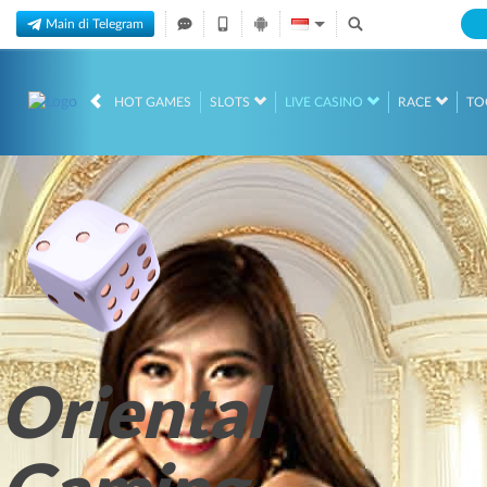
Main di Telegram
HOT GAMES
SLOTS
LIVE CASINO
RACE
TO
Oriental