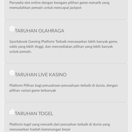
Penyedia slot online dengan beragam pilihan game menarik yang
memudahkan pemain untuk mencapai jackpot
TARUHAN OLAHRAGA
Sportsbook Gaming Platform Terbaik menawarkan lebih banyak game,
odds yang lebih tinggi, dan menyediakan pilihan yang lebih banyak
untuk pemain.
TARUHAN LIVE KASINO
Platform Pilihan bagi perusahaan-perusahaan terbaik di dunia, dengan
pilihan variasi game terbanyak
TARUHAN TOGEL
Platform togel yang menarik dari perusahan terbaik di dunia yang
menawarkan hadiah kemenangan besar