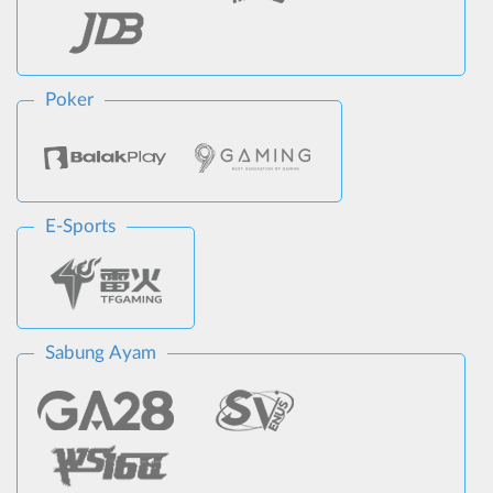
Poker
E-Sports
Sabung Ayam