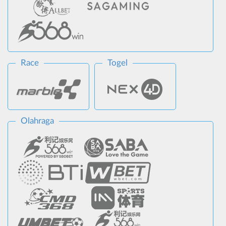
Race
Togel
Olahraga