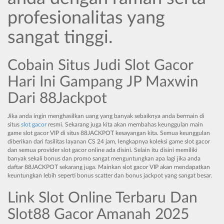
profesionalitas yang
sangat tinggi.
Cobain Situs Judi Slot Gacor
Hari Ini Gampang JP Maxwin
Dari 88Jackpot
Jika anda ingin menghasilkan uang yang banyak sebaiknya anda bermain di
situs
slot gacor
resmi. Sekarang juga kita akan membahas keunggulan main
game slot gacor VIP di situs 88JACKPOT kesayangan kita. Semua keunggulan
diberikan dari fasilitas layanan CS 24 jam, lengkapnya koleksi game slot gacor
dan semua provider slot gacor online ada disini. Selain itu disini memiliki
banyak sekali bonus dan promo sangat menguntungkan apa lagi jika anda
daftar 88JACKPOT sekarang juga. Mainkan slot gacor VIP akan mendapatkan
keuntungkan lebih seperti bonus scatter dan bonus jackpot yang sangat besar.
Link Slot Online Terbaru Dan
Slot88 Gacor Amanah 2025