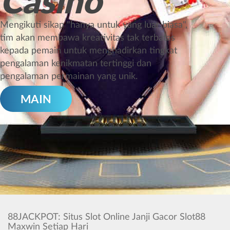
Casino
Mengikuti sikap "hanya untuk yang luar biasa",
tim akan membawa kreativitas tak terbatas
kepada pemain untuk menghadirkan tingkat
pengalaman kenikmatan tertinggi dan
pengalaman permainan yang unik.
MAIN
88JACKPOT: Situs Slot Online Janji Gacor Slot88
Maxwin Setiap Hari