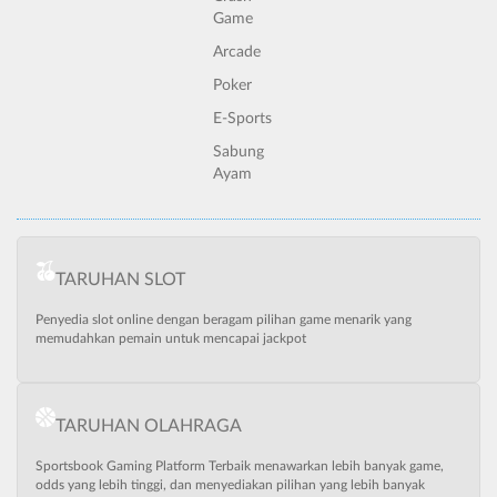
Game
Arcade
Poker
E-Sports
Sabung
Ayam
TARUHAN SLOT
Penyedia slot online dengan beragam pilihan game menarik yang
memudahkan pemain untuk mencapai jackpot
TARUHAN OLAHRAGA
Sportsbook Gaming Platform Terbaik menawarkan lebih banyak game,
odds yang lebih tinggi, dan menyediakan pilihan yang lebih banyak