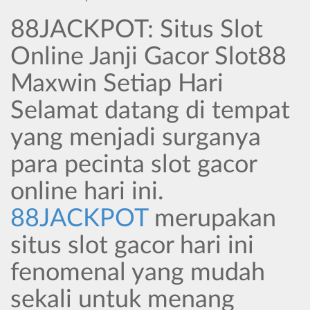
88JACKPOT: Situs Slot
Online Janji Gacor Slot88
Maxwin Setiap Hari
Selamat datang di tempat
yang menjadi surganya
para pecinta slot gacor
online hari ini.
88JACKPOT
merupakan
situs slot gacor hari ini
fenomenal yang mudah
sekali untuk menang