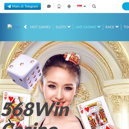
Main di Telegram
HOT GAMES
SLOTS
LIVE CASINO
RACE
TO
568Win