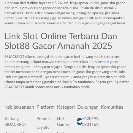
diberikan dari fasilitas layanan CS 24 jam, lengkapnya koleksi game slot gacor
dan semua provider slot gacor online ada disini. Selain itu disini memiliki
banyak sekali bonus dan promo sangat menguntungkan apa lagi jika anda
daftar 88JACKPOT sekarang juga. Mainkan slot gacor VIP akan mendapatkan
keuntungkan lebih seperti bonus scatter dan bonus jackpot yang sangat besar.
Link Slot Online Terbaru Dan
Slot88 Gacor Amanah 2025
88JACKPOT dikenal sebagai situs slot gacor hari ini yang sudah terpercaya
mudah menang jackpot maxwin terbesar memberikan link situs
slot
gacor
terbaik yang terbukti tergacor sejagat. Dengan koleksi lengkap game slot gacor
hari ini membuat anda dengan bebas memilih game slot gacor yang anda suka.
Link slot gacor alternatif juga tersedia untuk anda yang bisa bermain slot lebih
leluasa tanpa perlu menggunakan aplikasi VPN tambahan. Segera gabung daftar
88JACKPOT ambil bonus anda untuk tambahan modal.
Kebijaksanaan
Platform
Kategori
Dukungan
Komunitas
Tentang
Promosi
Hot
+628199
88JACKPOT
Games
0931169
Loyalty