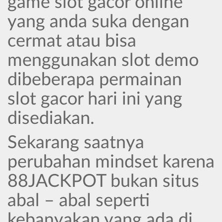
game slot gacor online
yang anda suka dengan
cermat atau bisa
menggunakan slot demo
dibeberapa permainan
slot gacor hari ini yang
disediakan.
Sekarang saatnya
perubahan mindset karena
88JACKPOT bukan situs
abal – abal seperti
kebanyakan yang ada di