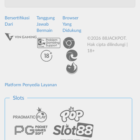
Bersertifikasi
Tanggung
Browser
Dari
Jawab
Yang
Bermain
Didukung
©2026 88JACKPOT.
Hak cipta dilindungi |
18+
Platform Penyedia Layanan
Slots