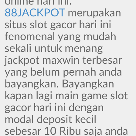
online hari ini.
88JACKPOT
merupakan
situs slot gacor hari ini
fenomenal yang mudah
sekali untuk menang
jackpot maxwin terbesar
yang belum pernah anda
bayangkan. Bayangkan
kapan lagi main game slot
gacor hari ini dengan
modal deposit kecil
sebesar 10 Ribu saja anda