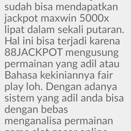
sudah bisa mendapatkan
jackpot maxwin 5000x
lipat dalam sekali putaran.
Hal ini bisa terjadi karena
88JACKPOT mengusung
permainan yang adil atau
Bahasa kekiniannya fair
play loh. Dengan adanya
sistem yang adil anda bisa
dengan bebas
menganalisa permainan