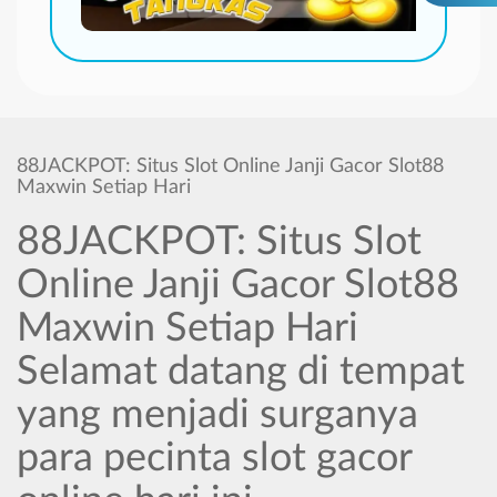
88JACKPOT: Situs Slot Online Janji Gacor Slot88
Maxwin Setiap Hari
88JACKPOT: Situs Slot
Online Janji Gacor Slot88
Maxwin Setiap Hari
Selamat datang di tempat
yang menjadi surganya
para pecinta slot gacor