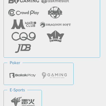
Poker
E-Sports