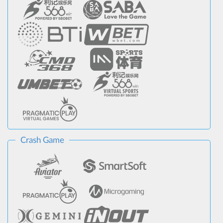
Crash Game