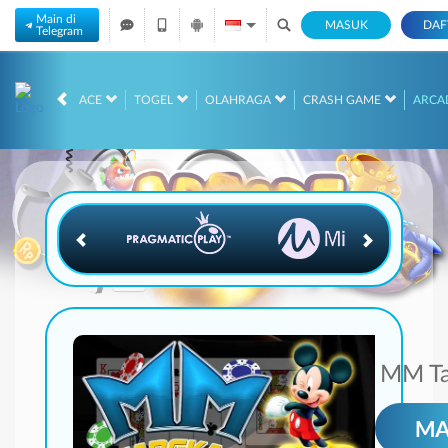
Main di
MASUK
DAF
Telegram
 CASINO
RACE
TOGEL
OLAHRAGA
CRASH GAME
ARCA
MM Ta
MA