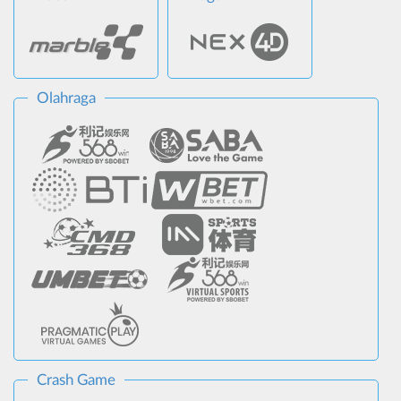
Olahraga
Crash Game