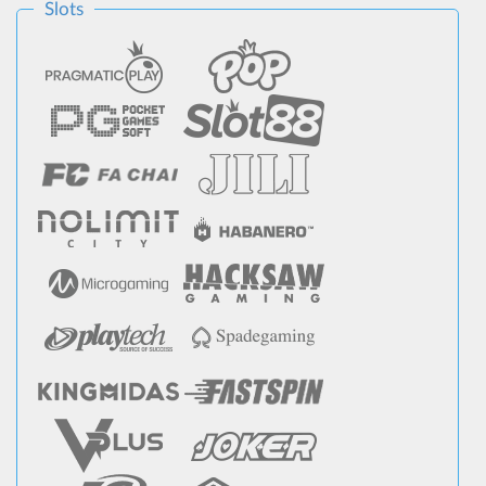
Slots