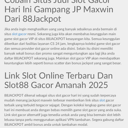
Cobain Situs Judi Slot Gacor
Hari Ini Gampang JP Maxwin
Dari 88Jackpot
Jika anda ingin menghasilkan uang yang banyak sebaiknya anda bermain di
situs
slot gacor
resmi. Sekarang juga kita akan membahas keunggulan main
game slot gacor VIP di situs 88JACKPOT kesayangan kita. Semua keunggulan
diberikan dari fasilitas layanan CS 24 jam, lengkapnya koleksi game slot gacor
dan semua provider slot gacor online ada disini. Selain itu disini memiliki
banyak sekali bonus dan promo sangat menguntungkan apa lagi jika anda
daftar 88JACKPOT sekarang juga. Mainkan slot gacor VIP akan mendapatkan
keuntungkan lebih seperti bonus scatter dan bonus jackpot yang sangat besar.
Link Slot Online Terbaru Dan
Slot88 Gacor Amanah 2025
88JACKPOT dikenal sebagai situs slot gacor hari ini yang sudah terpercaya
mudah menang jackpot maxwin terbesar memberikan link situs
slot
gacor
terbaik yang terbukti tergacor sejagat. Dengan koleksi lengkap game slot gacor
hari ini membuat anda dengan bebas memilih game slot gacor yang anda suka.
Link slot gacor alternatif juga tersedia untuk anda yang bisa bermain slot lebih
leluasa tanpa perlu menggunakan aplikasi VPN tambahan. Segera gabung daftar
88JACKPOT ambil bonus anda untuk tambahan modal.