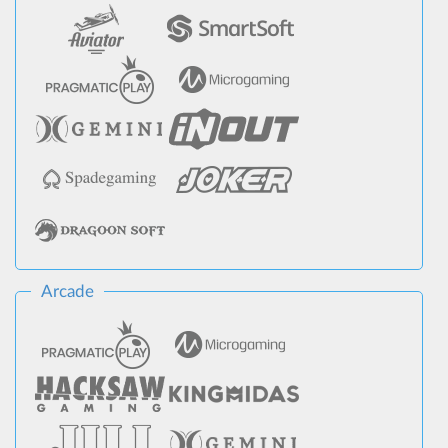
Arcade