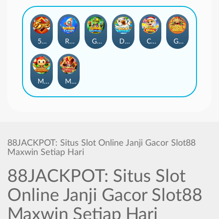
5PK
Rocket Crash
Goblin Treasure
Duck River
Christmas Mines
GOLDEN BASIN
Monkey Thunderbolt
Monkey King
88JACKPOT: Situs Slot Online Janji Gacor Slot88
Maxwin Setiap Hari
88JACKPOT: Situs Slot
Online Janji Gacor Slot88
Maxwin Setiap Hari