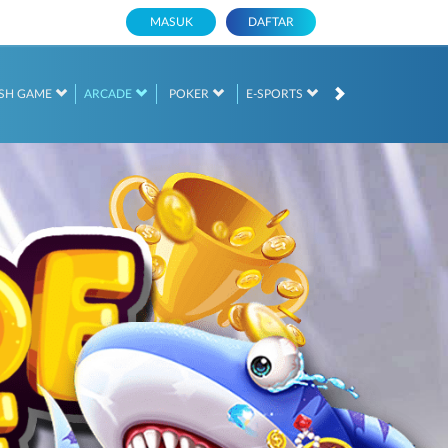
MASUK
DAFTAR
SH GAME
ARCADE
POKER
E-SPORTS
SABUNG AYAM