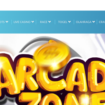
OTS
LIVE CASINO
RACE
TOGEL
OLAHRAGA
CRA