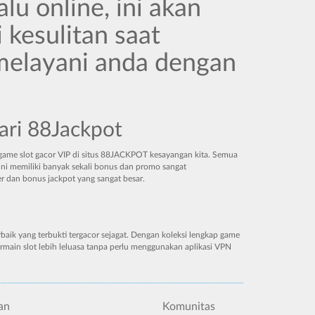
lu online, ini akan
kesulitan saat
melayani anda dengan
ari 88Jackpot
game slot gacor VIP di situs 88JACKPOT kesayangan kita. Semua
isini memiliki banyak sekali bonus dan promo sangat
r dan bonus jackpot yang sangat besar.
baik yang terbukti tergacor sejagat. Dengan koleksi lengkap game
ermain slot lebih leluasa tanpa perlu menggunakan aplikasi VPN
an
Komunitas