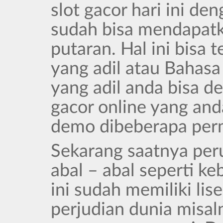
slot gacor hari ini de
sudah bisa mendapatk
putaran. Hal ini bis
yang adil atau Bahasa
yang adil anda bisa 
gacor online yang an
demo dibeberapa perma
Sekarang saatnya pe
abal – abal seperti ke
ini sudah memiliki li
perjudian dunia misal