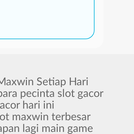
Maxwin Setiap Hari
ara pecinta slot gacor
cor hari ini
ot maxwin terbesar
apan lagi main game