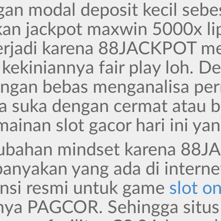
ngan modal deposit kecil seb
an jackpot maxwin 5000x lip
a terjadi karena 88JACKPOT 
 kekiniannya fair play loh. 
dengan bebas menganalisa pe
da suka dengan cermat atau 
inan slot gacor hari ini yan
rubahan mindset karena 88J
banyakan yang ada di internet
sensi resmi untuk game
slot on
nya PAGCOR. Sehingga situs 