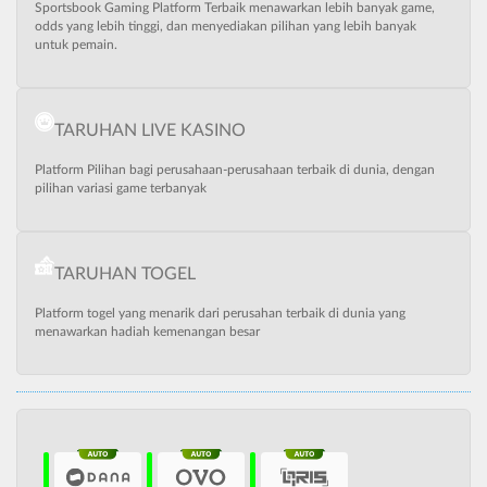
Sportsbook Gaming Platform Terbaik menawarkan lebih banyak game,
odds yang lebih tinggi, dan menyediakan pilihan yang lebih banyak
untuk pemain.
TARUHAN LIVE KASINO
Platform Pilihan bagi perusahaan-perusahaan terbaik di dunia, dengan
pilihan variasi game terbanyak
TARUHAN TOGEL
Platform togel yang menarik dari perusahan terbaik di dunia yang
menawarkan hadiah kemenangan besar