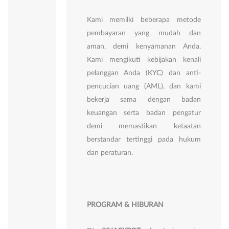
Kami memilki beberapa metode
pembayaran yang mudah dan
aman, demi kenyamanan Anda.
Kami mengikuti kebijakan kenali
pelanggan Anda (KYC) dan anti-
pencucian uang (AML), dan kami
bekerja sama dengan badan
keuangan serta badan pengatur
demi memastikan ketaatan
berstandar tertinggi pada hukum
dan peraturan.
PROGRAM & HIBURAN