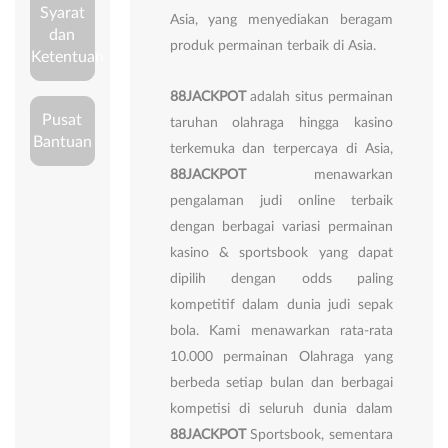
Syarat
Asia, yang menyediakan beragam
dan
produk permainan terbaik di Asia.
Ketentuan
88JACKPOT
adalah situs permainan
Pusat
taruhan olahraga hingga kasino
Bantuan
terkemuka dan terpercaya di Asia,
88JACKPOT
menawarkan
pengalaman judi online terbaik
dengan berbagai variasi permainan
kasino & sportsbook yang dapat
dipilih dengan odds paling
kompetitif dalam dunia judi sepak
bola. Kami menawarkan rata-rata
10.000 permainan Olahraga yang
berbeda setiap bulan dan berbagai
kompetisi di seluruh dunia dalam
88JACKPOT
Sportsbook, sementara