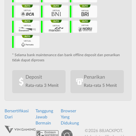
* Selama bank maintenance dan bank offline deposit dan penarikan
tidak dapat diproses
Deposit
Penarikan
Rata-rata 3 Menit
Rata-rata 5 Menit
Bersertifikasi
Tanggung
Browser
Dari
Jawab
Yang
Bermain
Didukung
©2026 88JACKPOT.