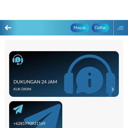
Masuk
Daftar
DUKUNGAN 24 JAM
KLIK DISINI
+6281990931169